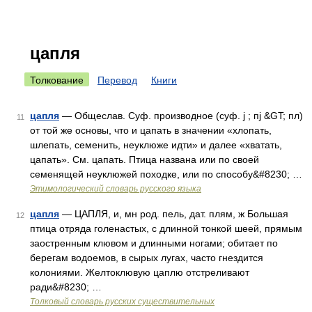
цапля
Толкование
Перевод
Книги
цапля
— Общеслав. Суф. производное (суф. j ; пj &GT; пл)
11
от той же основы, что и цапать в значении «хлопать,
шлепать, семенить, неуклюже идти» и далее «хватать,
цапать». См. цапать. Птица названа или по своей
семенящей неуклюжей походке, или по способу&#8230; …
Этимологический словарь русского языка
цапля
— ЦАПЛЯ, и, мн род. пель, дат. плям, ж Большая
12
птица отряда голенастых, с длинной тонкой шеей, прямым
заостренным клювом и длинными ногами; обитает по
берегам водоемов, в сырых лугах, часто гнездится
колониями. Желтоклювую цаплю отстреливают
ради&#8230; …
Толковый словарь русских существительных