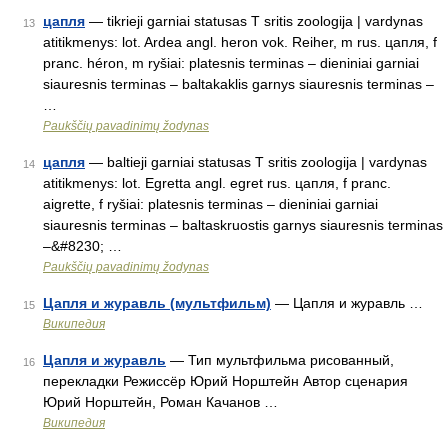
цапля
— tikrieji garniai statusas T sritis zoologija | vardynas
13
atitikmenys: lot. Ardea angl. heron vok. Reiher, m rus. цапля, f
pranc. héron, m ryšiai: platesnis terminas – dieniniai garniai
siauresnis terminas – baltakaklis garnys siauresnis terminas –
…
Paukščių pavadinimų žodynas
цапля
— baltieji garniai statusas T sritis zoologija | vardynas
14
atitikmenys: lot. Egretta angl. egret rus. цапля, f pranc.
aigrette, f ryšiai: platesnis terminas – dieniniai garniai
siauresnis terminas – baltaskruostis garnys siauresnis terminas
–&#8230; …
Paukščių pavadinimų žodynas
Цапля и журавль (мультфильм)
— Цапля и журавль …
15
Википедия
Цапля и журавль
— Тип мультфильма рисованный,
16
перекладки Режиссёр Юрий Норштейн Автор сценария
Юрий Норштейн, Роман Качанов …
Википедия