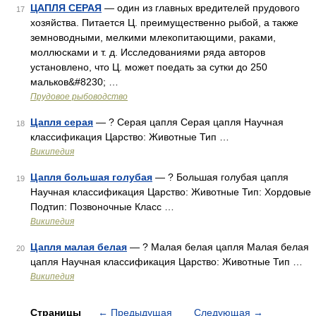
ЦАПЛЯ СЕРАЯ
— один из главных вредителей прудового
17
хозяйства. Питается Ц. преимущественно рыбой, а также
земноводными, мелкими млекопитающими, раками,
моллюсками и т. д. Исследованиями ряда авторов
установлено, что Ц. может поедать за сутки до 250
мальков&#8230; …
Прудовое рыбоводство
Цапля серая
— ? Серая цапля Серая цапля Научная
18
классификация Царство: Животные Тип …
Википедия
Цапля большая голубая
— ? Большая голубая цапля
19
Научная классификация Царство: Животные Тип: Хордовые
Подтип: Позвоночные Класс …
Википедия
Цапля малая белая
— ? Малая белая цапля Малая белая
20
цапля Научная классификация Царство: Животные Тип …
Википедия
Страницы
←
Предыдущая
Следующая
→